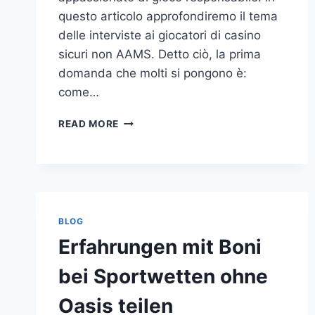
questo articolo approfondiremo il tema
delle interviste ai giocatori di casino
sicuri non AAMS. Detto ciò, la prima
domanda che molti si pongono è:
come…
INTERVISTE
READ MORE
AI
GIOCATORI
DI
CASINO
SICURI
NON
BLOG
AAMS:
GUIDA
Erfahrungen mit Boni
ALLA
SCELTA
bei Sportwetten ohne
DEL
SITO
Oasis teilen
MIGLIORE