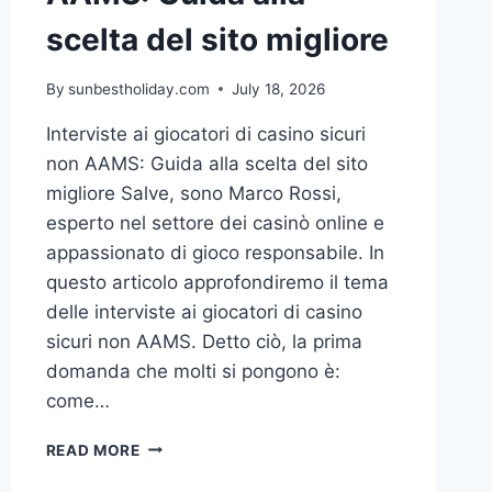
scelta del sito migliore
By
sunbestholiday.com
July 18, 2026
Interviste ai giocatori di casino sicuri
non AAMS: Guida alla scelta del sito
migliore Salve, sono Marco Rossi,
esperto nel settore dei casinò online e
appassionato di gioco responsabile. In
questo articolo approfondiremo il tema
delle interviste ai giocatori di casino
sicuri non AAMS. Detto ciò, la prima
domanda che molti si pongono è:
come…
INTERVISTE
READ MORE
AI
GIOCATORI