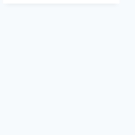
BONI
BEI
SPORTWETTEN
OHNE
OASIS
TEILEN