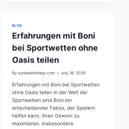
DI
CASINO
SICURI
NON
BLOG
AAMS:
Erfahrungen mit Boni
GUIDA
ALLA
bei Sportwetten ohne
SCELTA
DEL
Oasis teilen
SITO
MIGLIORE
By
sunbestholiday.com
July 18, 2026
Erfahrungen mit Boni bei Sportwetten
ohne Oasis teilen In der Welt der
Sportwetten sind Boni ein
entscheidender Faktor, der Spielern
helfen kann, ihren Gewinn zu
maximieren. Insbesondere