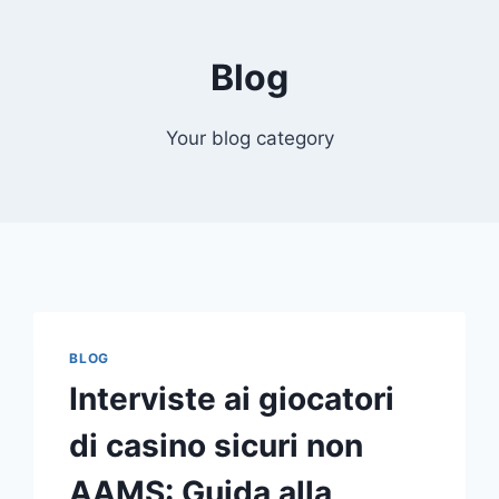
Blog
Your blog category
BLOG
Interviste ai giocatori
di casino sicuri non
AAMS: Guida alla