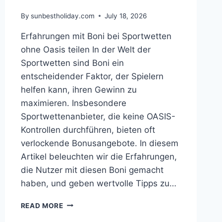
By
sunbestholiday.com
July 18, 2026
Erfahrungen mit Boni bei Sportwetten
ohne Oasis teilen In der Welt der
Sportwetten sind Boni ein
entscheidender Faktor, der Spielern
helfen kann, ihren Gewinn zu
maximieren. Insbesondere
Sportwettenanbieter, die keine OASIS-
Kontrollen durchführen, bieten oft
verlockende Bonusangebote. In diesem
Artikel beleuchten wir die Erfahrungen,
die Nutzer mit diesen Boni gemacht
haben, und geben wertvolle Tipps zu…
ERFAHRUNGEN
READ MORE
MIT