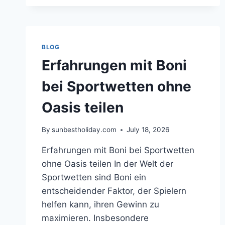
BONI
BEI
SPORTWETTEN
OHNE
OASIS
BLOG
TEILEN
Erfahrungen mit Boni
bei Sportwetten ohne
Oasis teilen
By
sunbestholiday.com
July 18, 2026
Erfahrungen mit Boni bei Sportwetten
ohne Oasis teilen In der Welt der
Sportwetten sind Boni ein
entscheidender Faktor, der Spielern
helfen kann, ihren Gewinn zu
maximieren. Insbesondere